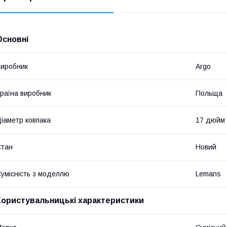
Основні
иробник
Argo
раїна виробник
Польща
іаметр ковпака
17 дюйм
Стан
Новий
умісність з моделлю
Lemans
Користувальницькі характеристики