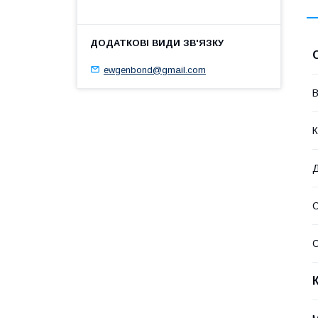
ewgenbond@gmail.com
В
К
Д
С