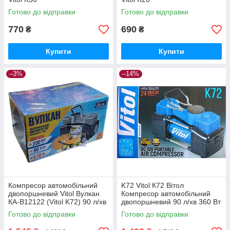
Готово до відправки
Готово до відправки
770
690
₴
₴
Купити
Купити
–3%
–14%
Компресор автомобільний
K72 Vitol К72 Вітол
двопоршневий Vitol Вулкан
Компресор автомобільний
КА-В12122 (Vitol K72) 90 л/хв
двопоршневий 90 л/хв 360 Вт
300 Вт
Готово до відправки
Готово до відправки