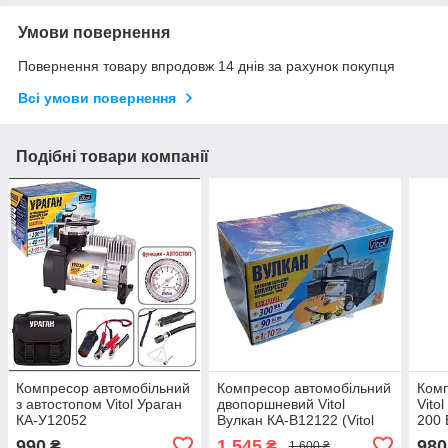
Умови повернення
Повернення товару впродовж 14 днів за рахунок покупця
Всі умови повернення
Подібні товари компанії
Компресор автомобільний
Компресор автомобільний
Комп
з автостопом Vitol Ураган
двопоршневий Vitol
Vito
КА-У12052
Вулкан КА-В12122 (Vitol
200 
K72) 90 л/хв 300 Вт
990
1 545
980
₴
₴
1 600 ₴