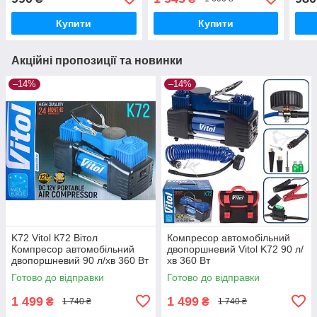
Купити
Купити
Акційні пропозиції та новинки
–14%
–14%
K72 Vitol К72 Вітол
Компресор автомобільний
Компресор автомобільний
двопоршневий Vitol K72 90 л/
двопоршневий 90 л/хв 360 Вт
хв 360 Вт
Готово до відправки
Готово до відправки
1 499
1 499
₴
₴
1 740 ₴
1 740 ₴