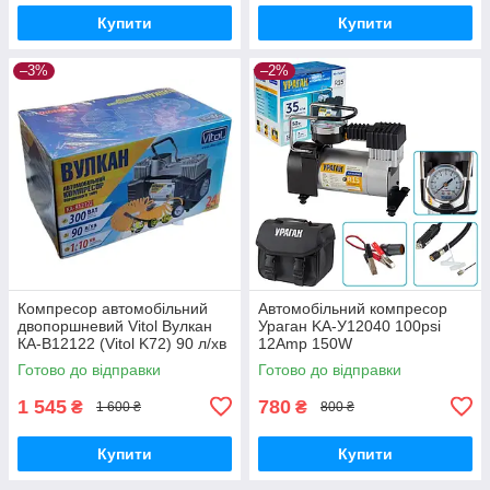
Купити
Купити
–3%
–2%
Компресор автомобільний
Автомобільний компресор
двопоршневий Vitol Вулкан
Ураган KA-У12040 100psi
КА-В12122 (Vitol K72) 90 л/хв
12Amp 150W
300 Вт
Готово до відправки
Готово до відправки
1 545
780
₴
₴
1 600 ₴
800 ₴
Купити
Купити