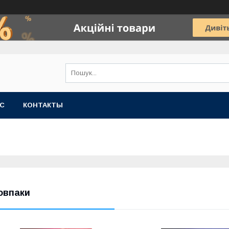
АС
КОНТАКТЫ
овпаки