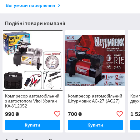
Всі умови повернення
Подібні товари компанії
Компресор автомобільний
Компресор автомобільний
Комп
з автостопом Vitol Ураган
Штурмовик AC-27 (АС27)
двух
КА-У12052
990
700
1 5
₴
₴
Купити
Купити