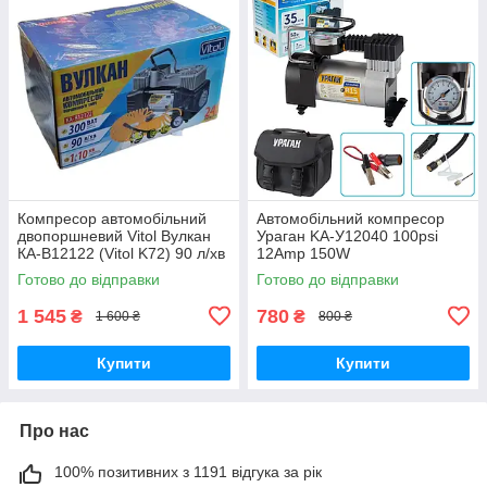
Компресор автомобільний
Автомобільний компресор
двопоршневий Vitol Вулкан
Ураган KA-У12040 100psi
КА-В12122 (Vitol K72) 90 л/хв
12Amp 150W
300 Вт
Готово до відправки
Готово до відправки
1 545
780
₴
₴
1 600 ₴
800 ₴
Купити
Купити
Про нас
100% позитивних з 1191 відгука за рік