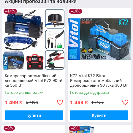
Акційні пропозиції та новинки
–14%
–14%
Компресор автомобільний
K72 Vitol К72 Вітол
двопоршневий Vitol K72 90 л/
Компресор автомобільний
хв 360 Вт
двопоршневий 90 л/хв 360 Вт
Готово до відправки
Готово до відправки
1 499
1 499
₴
₴
1 740 ₴
1 740 ₴
Купити
Купити
–3%
–2%