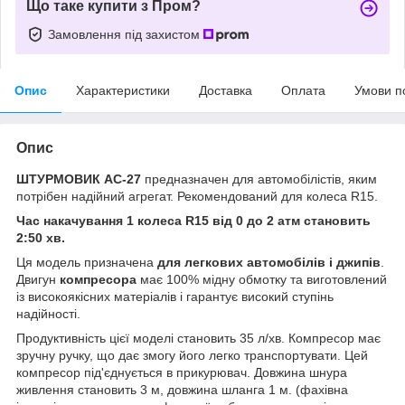
Що таке купити з Пром?
Замовлення під захистом
Опис
Характеристики
Доставка
Оплата
Умови п
Опис
ШТУРМОВИК AC-27
предназначен для автомобілістів, яким
потрібен надійний агрегат. Рекомендований для колеса R15.
Час накачування 1 колеса R15 від 0 до 2 атм становить
2:50 хв.
Ця модель призначена
для легкових автомобілів і джипів
.
Двигун
компресора
має 100% мідну обмотку та виготовлений
із високоякісних матеріалів і гарантує високий ступінь
надійності.
Продуктивність цієї моделі становить 35 л/хв. Компресор має
зручну ручку, що дає змогу його легко транспортувати. Цей
компресор під'єднується в прикурювач. Довжина шнура
живлення становить 3 м, довжина шланга 1 м. (фахівна