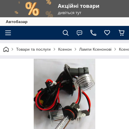
Автобазар
Товари та послуги
Ксенон
Лампи Ксенонові
Ксен