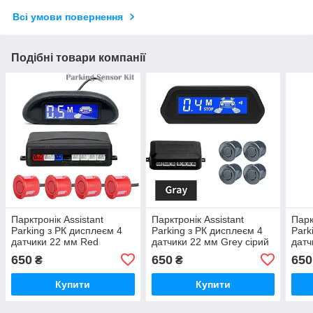
Всі умови повернення
Подібні товари компанії
Парктронік Assistant
Парктронік Assistant
Парк
Parking з РК дисплеєм 4
Parking з РК дисплеєм 4
Park
датчики 22 мм Red
датчики 22 мм Grey сірий
датч
червоний
світ
650
650
650
₴
₴
Купити
Купити