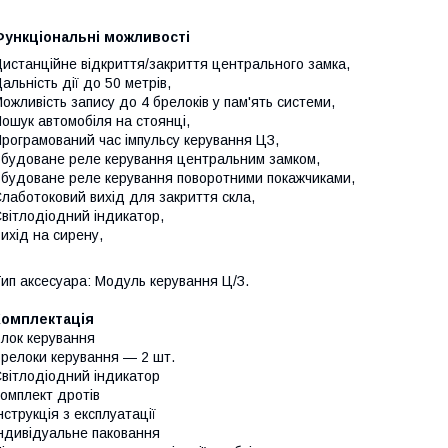
Функціональні можливості
истанційне відкриття/закриття центрального замка,
альність дії до 50 метрів,
ожливість запису до 4 брелоків у пам'ять системи,
ошук автомобіля на стоянці,
рограмований час імпульсу керування ЦЗ,
будоване реле керування центральним замком,
будоване реле керування поворотними покажчиками,
лаботоковий вихід для закриття скла,
вітлодіодний індикатор,
ихід на сирену,
ип аксесуара: Модуль керування Ц/З.
Комплектація
лок керування
релоки керування — 2 шт.
вітлодіодний індикатор
омплект дротів
нструкція з експлуатації
ндивідуальне паковання