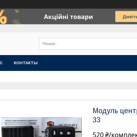
АС
КОНТАКТЫ
Модуль цент
33
520 ₴/компле