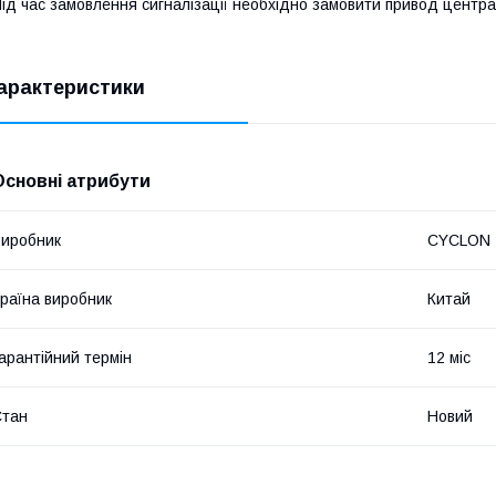
ід час замовлення сигналізації необхідно замовити привод централь
арактеристики
Основні атрибути
иробник
CYCLON
раїна виробник
Китай
арантійний термін
12 міс
Стан
Новий