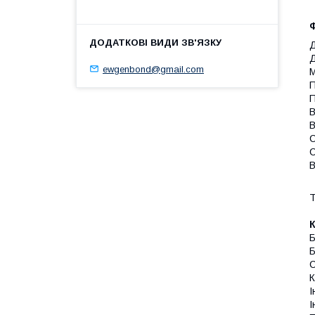
Д
Д
ewgenbond@gmail.com
М
П
П
В
В
С
С
В
Т
Б
Б
С
К
І
І