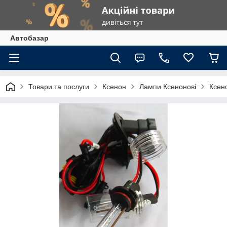
Автобазар
Товари та послуги
Ксенон
Лампи Ксенонові
Ксен