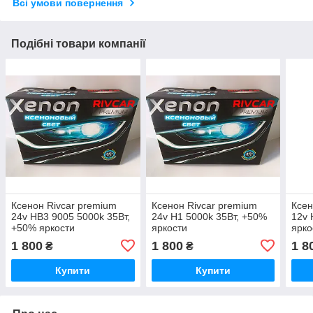
Всі умови повернення
Подібні товари компанії
Ксенон Rivcar premium
Ксенон Rivcar premium
Ксен
24v HB3 9005 5000k 35Вт,
24v H1 5000k 35Вт, +50%
12v 
+50% яркости
яркости
ярко
1 800
1 800
1 8
₴
₴
Купити
Купити