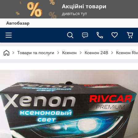
Автобазар
Товари та послуги
Ксенон
Ксенон 24В
Ксенон Riv