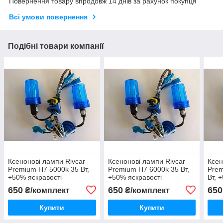
Повернення товару впродовж 14 днів за рахунок покупця
Всі умови повернення
Подібні товари компанії
Ксенонові лампи Rivcar
Ксенонові лампи Rivcar
Ксен
Premium H7 5000k 35 Вт,
Premium H7 6000k 35 Вт,
Prem
+50% яскравості
+50% яскравості
Вт, 
650
650
650
₴/комплект
₴/комплект
Купити
Купити