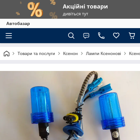
Автобазар
Товари та послуги
Ксенон
Лампи Ксенонові
Ксено