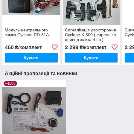
Модуль центрального
Сигналізація двостороння
Сигн
замка Cyclone RD-31A
Cyclone X-300 ( сирена та
Cycl
привод замка 4 шт.)
460
2 299
2 2
₴/комплект
₴/комплект
Купити
Купити
Акційні пропозиції та новинки
–18%