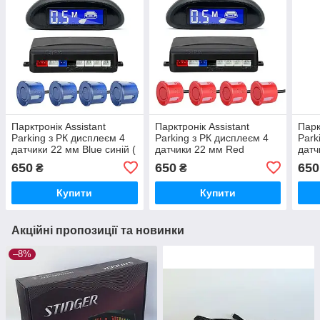
Парктронік Assistant
Парктронік Assistant
Парк
Parking з РК дисплеєм 4
Parking з РК дисплеєм 4
Park
датчики 22 мм Blue синій (
датчики 22 мм Red
датч
яскраво синій)
червоний
650
650
650
₴
₴
Купити
Купити
Акційні пропозиції та новинки
–8%