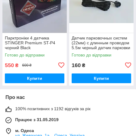
Парктроніки 4 датчика
Датчик парковочных систем
STINGER Premium ST-P4
(22мм) с длинным проводом
чорний Black
5.5м черный датчик парковки
датчик парктроника
Готово до відправки
Готово до відправки
550
160
₴
₴
600 ₴
Купити
Купити
Про нас
100% позитивних з 1192 відгуків за рік
Працює з 31.05.2019
м. Одеса
ул. Жевахова, 1a, , Одеса, Україна