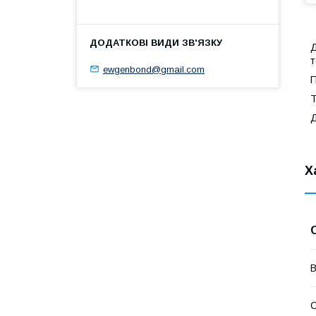
Д
т
ewgenbond@gmail.com
П
Т
Д
Х
В
С