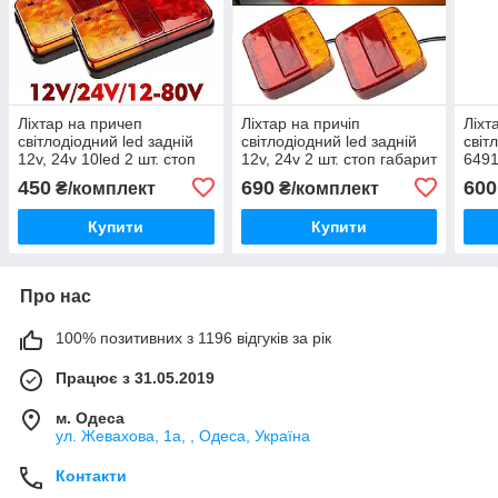
Ліхтар на причеп
Ліхтар на причіп
Ліхт
світлодіодний led задній
світлодіодний led задній
світ
12v, 24v 10led 2 шт. стоп
12v, 24v 2 шт. стоп габарит
6491
габарит поворот
поворот освітлення
led 
450
690
600
₴/комплект
₴/комплект
номера
пово
ном
Купити
Купити
Про нас
100% позитивних з 1196 відгуків за рік
Працює з 31.05.2019
м. Одеса
ул. Жевахова, 1a, , Одеса, Україна
Контакти