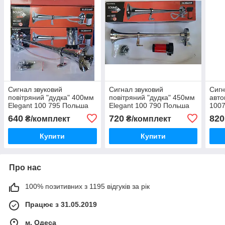
Сигнал звуковий
Сигнал звуковий
Сигн
повітряний "дудка" 400мм
повітряний "дудка" 450мм
авто
Elegant 100 795 Польша
Elegant 100 790 Польша
1007
12v 100795
24v 100790
640
720
820
₴/комплект
₴/комплект
Купити
Купити
Про нас
100% позитивних з 1195 відгуків за рік
Працює з 31.05.2019
м. Одеса