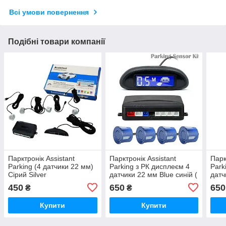
Всі умови повернення
Подібні товари компанії
Парктронік Assistant
Парктронік Assistant
Парк
Parking (4 датчики 22 мм)
Parking з РК дисплеєм 4
Park
Сірий Silver
датчики 22 мм Blue синій (
датч
яскраво синій)
чер
450
650
650
₴
₴
Купити
Купити