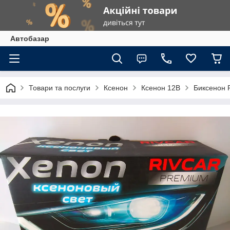
Автобазар
Товари та послуги
Ксенон
Ксенон 12В
Биксенон 