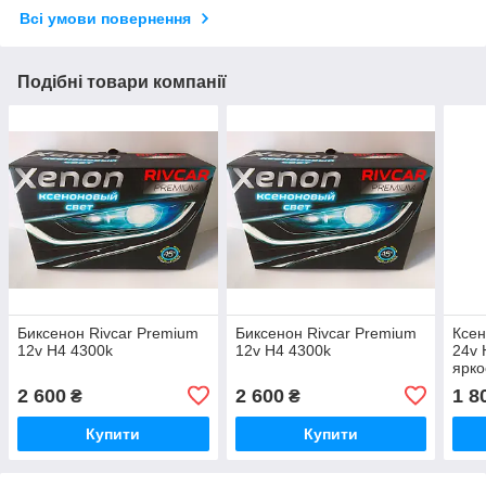
Всі умови повернення
Подібні товари компанії
Биксенон Rivcar Premium
Биксенон Rivcar Premium
Ксен
12v H4 4300k
12v H4 4300k
24v 
ярко
2 600
2 600
1 8
₴
₴
Купити
Купити