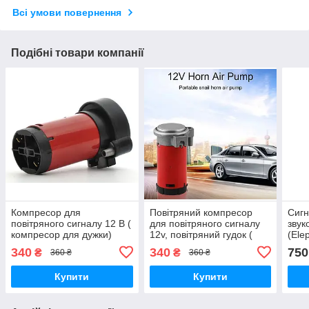
Всі умови повернення
Подібні товари компанії
Компресор для
Повітряний компресор
Сигн
повітряного сигналу 12 В (
для повітряного сигналу
звук
компресор для дужки)
12v, повітряний гудок (
(Ele
компресор для дудки)
340
340
750
₴
₴
360 ₴
360 ₴
Купити
Купити