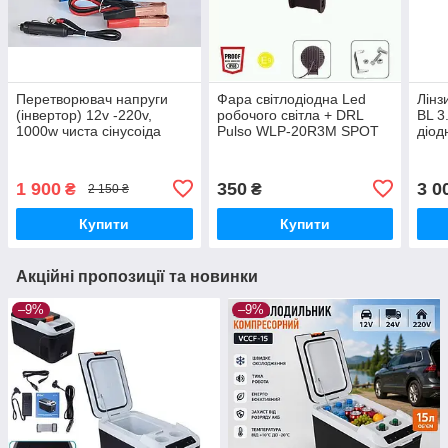
Перетворювач напруги
Фара світлодіодна Led
Лінз
(інвертор) 12v -220v,
робочого світла + DRL
BL 3
1000w чиста сінусоіда
Pulso WLP-20R3M SPOT
діод
4Led*5W(70*50)/10-
30V/20W/6000K
1 900
350
3 0
₴
₴
2 150 ₴
Купити
Купити
Акційні пропозиції та новинки
–9%
–9%