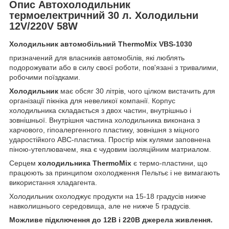
Опис Автохолодильник
термоелектричний 30 л. Холодильни
12V/220V 58W
Холодильник автомобільний ThermoMix VBS-1030
призначений для власників автомобілів, які люблять
подорожувати або в силу своєї роботи, пов'язані з тривалими,
робочими поїздками.
Холодильник
має обсяг 30 літрів, чого цілком вистачить для
організації пікніка для невеликої компанії. Корпус
холодильника складається з двох частин, внутрішньо і
зовнішньої. Внутрішня частина холодильника виконана з
харчового, гіпоалергенного пластику, зовнішня з міцного
ударостійкого АВС-пластика. Простір між кулями заповнена
піною-утеплювачем, яка є чудовим ізоляційним матриалом.
Серцем
холодильника ThermoMix
є термо-пластини, що
працюють за принципом охолодження Пельтьє і не вимагають
використання хладагента.
Холодильник охолоджує продукти на 15-18 градусів нижче
навколишнього середовища, але не нижче 5 градусів.
Можливе підключення до 12В і 220В джерела живлення.