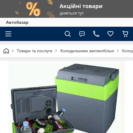
Автобазар
Товари та послуги
Холодильники автомобільні
Холод