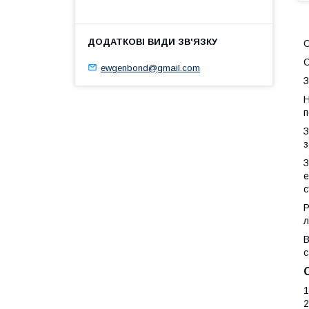
С
С
ewgenbond@gmail.com
З
Н
п
З
з
З
е
с
Р
л
В
с
1
2