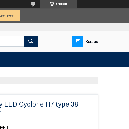
Кошик
Кошик
 LED Cyclone H7 type 38
w
ект