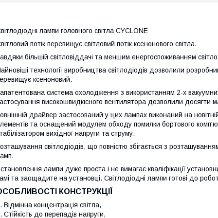
вітлодіодні лампи головного світла CYCLONE
вітловий потік перевищує світловий потік ксенонового світла.
авдяки більшій світловіддачі та меншим енергоспоживанням світл
айновіші технології виробництва світлодіодів дозволили розробни
еревищує ксеноновий.
апатентована система охолодження з використанням 2-х вакуумних
астосування високошвидкісного вентилятора дозволили досягти мак
овнішній драйвер застосований у цих лампах виконаний на новітній
лементів та оснащений модулем обходу помилки бортового комп'ют
табілізатором вихідної напруги та струму.
озташування світлодіодів, що повністю збігається з розташування
амп.
становлення лампи дуже проста і не вимагає кваліфікації установ
амі та заощадите на установці. Світлодіодні лампи готові до робо
ОСОБЛИВОСТІ КОНСТРУКЦІЇ
. Відмінна концентрація світла,
. Стійкість до перепадів напруги,