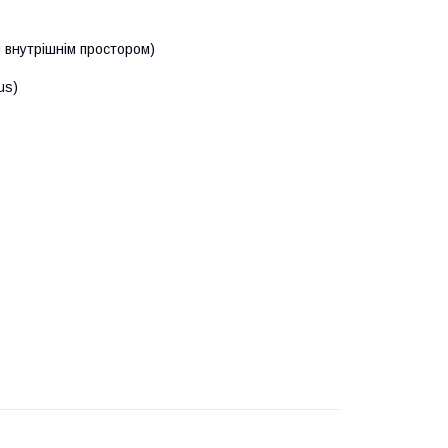
 внутрішнім простором)
us)