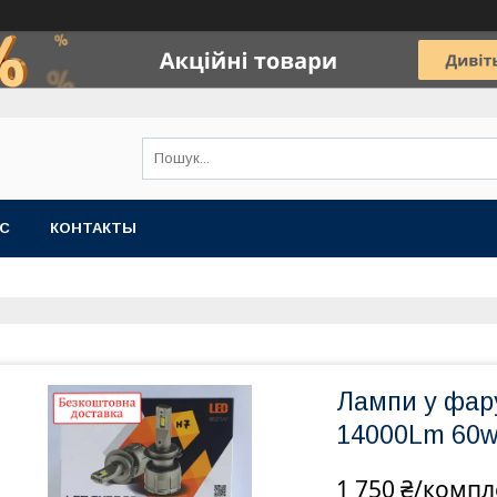
АС
КОНТАКТЫ
Лампи у фару
14000Lm 60
1 750 ₴/компл