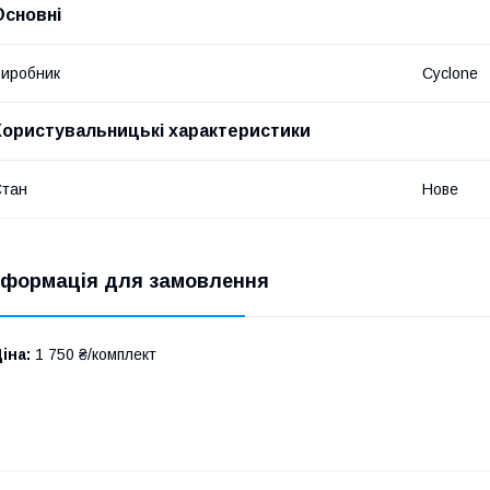
Основні
иробник
Cyclone
Користувальницькі характеристики
Стан
Нове
нформація для замовлення
іна:
1 750 ₴/комплект