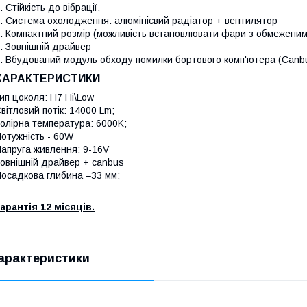
. Стійкість до вібрації,
. Система охолодження: алюмінієвий радіатор + вентилятор
. Компактний розмір (можливість встановлювати фари з обмеженим
. Зовнішній драйвер
. Вбудований модуль обходу помилки бортового комп'ютера (Canb
ХАРАКТЕРИСТИКИ
ип цоколя: H7 Hi\Low
вітловий потік: 14000 Lm;
олірна температура: 6000K;
отужність - 60W
апруга живлення: 9-16V
овнішній драйвер + canbus
осадкова глибина –33 мм;
арантія 12 місяців.
арактеристики