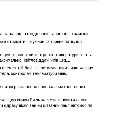
одіодна лампа є відмінною галогенною заміною.
кам отримати потужний світловий потік, що
 трубок, системи контролю температури чіпа та
симальної світловіддачі чіпів CREE.
 елементній базі, із застосуванням лише якісних
ера, контролем температури чіпів,
м ниток розжарення оригінальних галогенних
ника. Цим самим Ви зможете встановити лампи
ти одразу після заміни штатних ламп автомобіля.