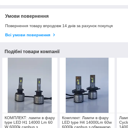
Умови повернення
Повернення товару впродовж 14 днів за рахунок покупця
Всі умови повернення
Подібні товари компанії
КОМПЛЕКТ: лампи в фару
Комплект: Лампи в фару
Лам
type LED H1 14000 Lm 60
LED type H4 14000Lm 60w
Cycl
W 6000k canbus з
6000k canbus з обманкою
140