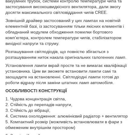
вакуумних трубок, системи контролю температури чипа та
застосування високошвидкісного вентилятора, дали змогу
досягти максимального світловіддання чипів CREE.
Зовнішній драйвер застосований у цих лампах на новітній
елементній базі, із застосуванням тільки якісних елементів і
обладнаний модулем обходження помилки бортового
комп'ютера, контролем температури чипів, стабілізатором
вихідної напруги та струму.
Розташування світлодіодів, що повністю збігається з
розташуванням ниток накала оригінальних галогенних ламп.
Установлення лампи вкрай просте та не вимагає кваліфікації
установника. Цим ви зможете встановити лампи самі та
заощадите на встановленні. Світлодіодні лампи готові до
роботи відразу після заміни штатних ламп автомобіля.
ОСОБЛИВОСТІ КОНСТРУКЦІЇ
1. Чудова концентрація світла,
2. Стійкість до перепадів напруги,
3. Стійкість до вібрації,
4. Система охолодження: алюмінієвий радіатор + вентилятор
5. Компактний розмір (можливість встановлювати в фари з
обмеженим внутрішнім простором)