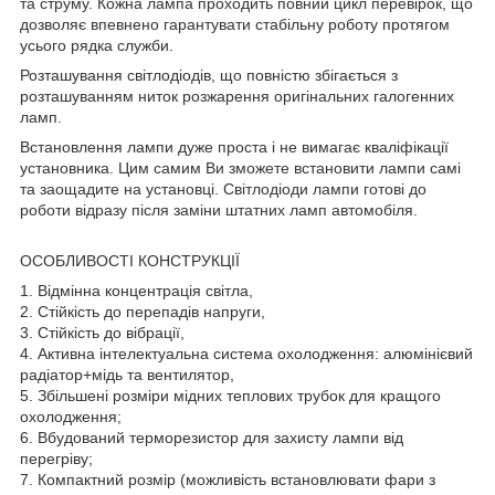
та струму. Кожна лампа проходить повний цикл перевірок, що
дозволяє впевнено гарантувати стабільну роботу протягом
усього рядка служби.
Розташування світлодіодів, що повністю збігається з
розташуванням ниток розжарення оригінальних галогенних
ламп.
Встановлення лампи дуже проста і не вимагає кваліфікації
установника. Цим самим Ви зможете встановити лампи самі
та заощадите на установці. Світлодіоди лампи готові до
роботи відразу після заміни штатних ламп автомобіля.
ОСОБЛИВОСТІ КОНСТРУКЦІЇ
1. Відмінна концентрація світла,
2. Стійкість до перепадів напруги,
3. Стійкість до вібрації,
4. Активна інтелектуальна система охолодження: алюмінієвий
радіатор+мідь та вентилятор,
5. Збільшені розміри мідних теплових трубок для кращого
охолодження;
6. Вбудований терморезистор для захисту лампи від
перегріву;
7. Компактний розмір (можливість встановлювати фари з