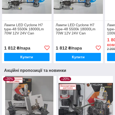
Лампи LED Cyclone H7
Лампи LED Cyclone H7
Ламп
type-48 5500k 18000Lm
type-48 5500k 18000Lm
type
70W 12V 24V Can
70W 12V 24V Can
100W
1 8
ком
1 812
1 812
₴/пара
₴/пара
2 200
Купити
Купити
Акційні пропозиції та новинки
–20%
–20%