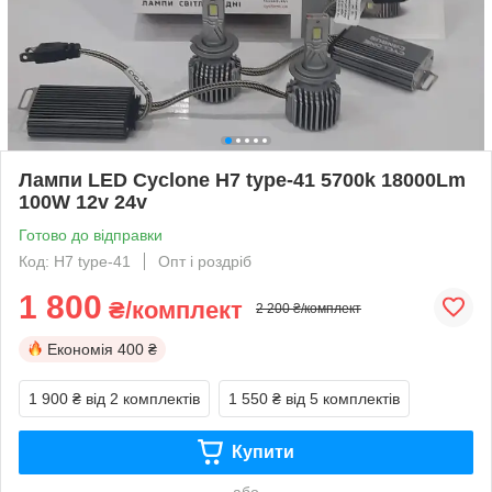
Лампи LED Cyclone H7 type-41 5700k 18000Lm
100W 12v 24v
Готово до відправки
Код: H7 type-41
Опт і роздріб
1 800
₴/комплект
2 200 ₴/комплект
Економія
400 ₴
1 900 ₴
від 2 комплектів
1 550 ₴
від 5 комплектів
Купити
або