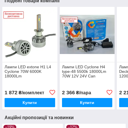
Подібні товари компанії
Лампи LED extone H1 L4
Лампи LED Cyclone H4
Ламп
Cyclone 70W 6000K
type-48 5500k 18000Lm
Deck
18000Lm
70W 12V 24V Can
120
1 872
2 366
2 2
₴/комплект
₴/пара
Купити
Купити
Акційні пропозиції та новинки
–19%
–12%