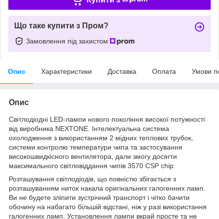
Що таке купити з Пром?
Замовлення під захистом
Опис
Характеристики
Доставка
Оплата
Умови п
Опис
Світлодіодні LED-лампи нового покоління високої потужності
від виробника NEXTONE. Інтелектуальна система
охолодження з використанням 2 мідних теплових трубок,
системи контролю температури чипа та застосування
високошвидкісного вентилятора, дали змогу досягти
максимального світловіддання чипів 3570 CSP chip.
Розташування світлодіодів, що повністю збігається з
розташуванням ниток накала оригінальних галогенних ламп.
Ви не будете зліпити зустрічний транспорт і чітко бачити
обочину на набагато більшій відстані, ніж у разі використання
галогенних ламп. Установлення лампи вкрай просте та не