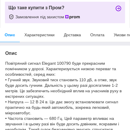
Що таке купити з Пром?
Замовлення під захистом
Опис
Характеристики
Доставка
Оплата
Умови п
Опис
Повітряний сигнал Elegant 100790 буде прекрасним
помічником у дорозі. Характеризується низкою переваг та
особливостей, серед яких:
• Гучний звук. Звуковий тиск становить 110 дБ, а отже, звук
буде досить гучним. Дальність у цьому разі досягатиме 1-2
метрів. Це забезпечить необхідний вплив на учасників руху в
екстрених ситуаціях.
• Напруга — 12 В 24 в. Це дає змогу встановлювати сигнал
практично на будь-який автомобіль, зокрема легковий,
мікроавтобус.
• Частота становить — 680 Гц. Цей параметр впливає на
звучання і в цьому разі він буде досить дзвінким, яскравим і
незабутнім. Такий гудок безсумнівно змусить струситися.