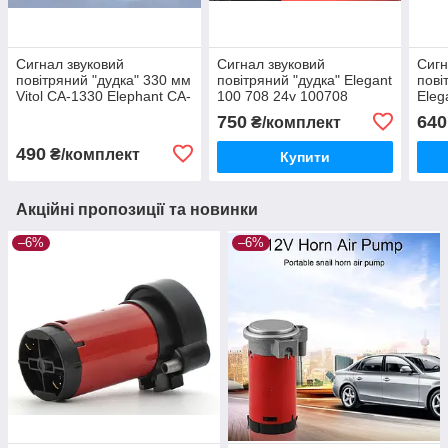
Сигнал звуковий
Сигнал звуковий
Сигн
повітряний "дудка" 330 мм
повітряний "дудка" Elegant
пові
Vitol CA-1330 Elephant CA-
100 708 24v 100708
Eleg
13030 без компресора
12v 
750
640
₴/комплект
490
₴/комплект
Купити
Акційні пропозиції та новинки
–6%
–6%