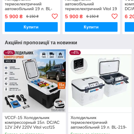
термоелектричний
автомобільний
комп
автомобільний 19 л. BL-
термоелектричний Vitol 19
DC/A
219-19L DC/AC 12/24/220V
л. BL-219-19L DC/AC
vccf
5 900
5 900
6 2
₴
₴
6 150 ₴
6 150 ₴
60W
12/24/220V 60W
ThermoMix
Купити
Купити
Акційні пропозиції та новинки
–9%
–4%
VCCF-15 Холодильник
Холодильник
компрессорный 15л. DC/AC
термоелектричний
12V 24V 220V Vitol vccf15
автомобільний 19 л. BL-219-
19L DC/AC 12/24/220V 60W