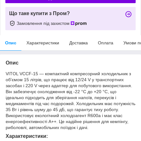
Що таке купити з Пром?
Замовлення під захистом
Опис
Характеристики
Доставка
Оплата
Умови п
Опис
VITOL VCCF-15 — компактний компресорний холодильник з
об'ємом 15 літрів, що працює від 12/24 V у транспортних
засобах і 220 V через адаптер для побутового використання.
Він забезпечує охолодження від -22 °C до +20 °C, що
ідеально підходить для зберігання напоїв, перекусів і
медикаментів під час подорожей. Холодильник має потужність
35 Вт і рівень шуму до 45 дБ, що гарантує тиху роботу.
Використовує екологічний холодоагент R600a і має клас
енергоефективності A++. Це надійне рішення для кемпінгу,
риболовлі, автомобільних поїздок і дачі.
Характеристики: