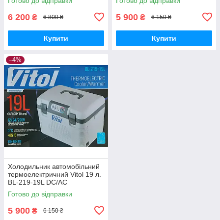
Готово до відправки
Готово до відправки
6 200
5 900
₴
₴
6 800 ₴
6 150 ₴
Купити
Купити
–4%
Холодильник автомобільний
термоелектричний Vitol 19 л.
BL-219-19L DC/AC
12/24/220V 60W ThermoMix
Готово до відправки
5 900
₴
6 150 ₴