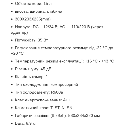
Об'єм камери: 15 л
висота, ширина, глибина
300X203X235(mm)
Напруга: DC – 12/24 В; AC — 110/220 В (через
адаптер)
Потужність: 35 Вт
Регулювання температурного режиму: від -22 °C до
+20 °C
Температурний режим експлуатації: +16 °C - +43 °C
Рівень шуму: 45 дБ
Кількість камер: 1
Тип охолодження: компресорний
Тип холодоагенту: R600a
Клас енергоспоживання: А++
Кліматичний клас: T, ST, N, SN
Габарити зовнішні (ШхВхГ): 580x284x320 мм
Вага: 6,9 кг